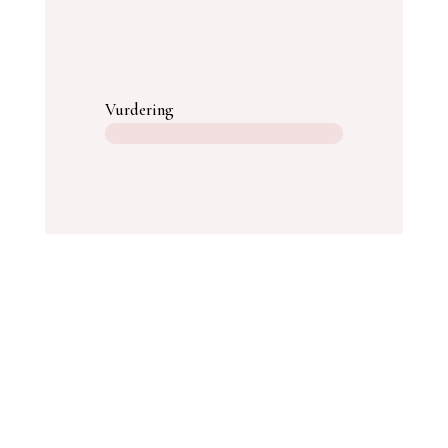
PRØV DEN HER.
Vurdering
Mange features,
gennemsnitshastighed.